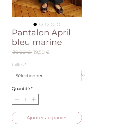
Pantalon April
bleu marine
Prix
Prix
 39,00 € 
19,50 €
original
promotionnel
tailles
*
Quantité
*
Ajouter au panier