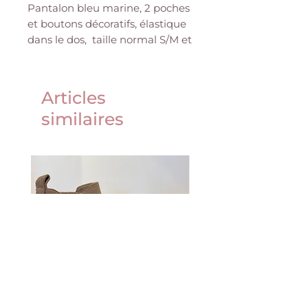
Pantalon bleu marine, 2 poches
et boutons décoratifs, élastique
dans le dos, taille normal S/M et
M/L
Composition : 58% polyester,
Articles
36% viscose, 6% élasthane
similaires
Valérie mesure 1m62 et porte
du 36 ou du S