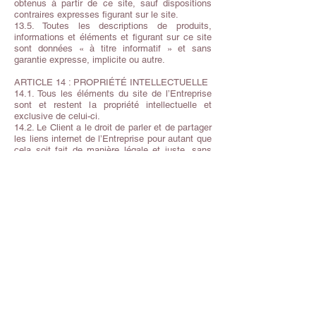
obtenus à partir de ce site, sauf dispositions
contraires expresses figurant sur le site.
13.5. Toutes les descriptions de produits,
informations et éléments et figurant sur ce site
sont données « à titre informatif » et sans
garantie expresse, implicite ou autre.
ARTICLE 14 : PROPRIÉTÉ INTELLECTUELLE
14.1. Tous les éléments du site de l’Entreprise
sont et restent la propriété intellectuelle et
exclusive de celui-ci.
14.2. Le Client a le droit de parler et de partager
les liens internet de l’Entreprise pour autant que
cela soit fait de manière légale et juste, sans
dommage à la réputation de l’Entreprise et sans
en faire un usage abusif. L’Entreprise se réserve
le droit de supprimer ces liens à tout moment ou
de demander au Client de le faire dans les plus
brefs délais.
14.3. Le Client peut également utiliser ce site
internet pour toute copie nécessaire de
commande ou de détails d'un contrat.
ARTICLE 15 : DROIT DE RÉTRACTION
Le Client possède un droit de rétraction lui
permettant de renoncer à l’achat dans un délai
de 14 jours calendrier à partir de la réception de
la commande. Ce droit de rétraction n’appartient