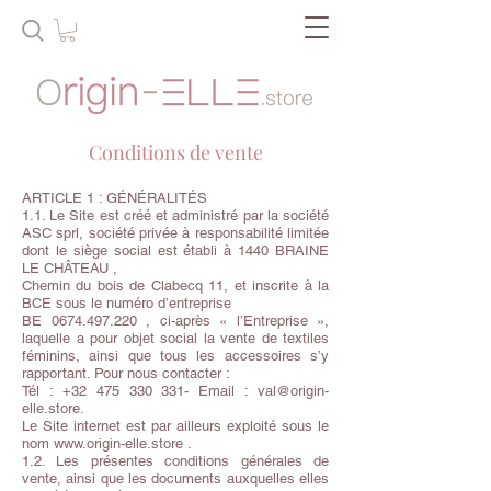
Conditions de vente
ARTICLE 1 : GÉNÉRALITÉS
1.1. Le Site est créé et administré par la société
ASC sprl, société privée à responsabilité limitée
dont le siège social est établi à 1440 BRAINE
LE CHÂTEAU ,
Chemin du bois de Clabecq 11, et inscrite à la
BCE sous le numéro d’entreprise
BE
0674.497.220
, ci-après « l’Entreprise »,
laquelle a pour objet social la vente de textiles
féminins, ainsi que tous les accessoires s’y
rapportant. Pour nous contacter :
Tél :
+32 475 330 331
- Email :
val@origin-
elle.store
.
Le Site internet est par ailleurs exploité sous le
nom
www.origin-elle.store
.
1.2. Les présentes conditions générales de
vente, ainsi que les documents auxquelles elles