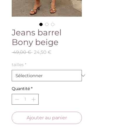
Jeans barrel
Bony beige
Prix
Prix
 49,00 € 
24,50 €
original
promotionnel
tailles
*
Quantité
*
Ajouter au panier