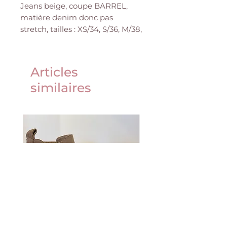
Jeans beige, coupe BARREL,
matière denim donc pas
stretch, tailles : XS/34, S/36, M/38,
L/40 et XL/42
Composition : 100% coton
Articles
similaires
Valérie mesure 1m62 et porte
du 36 ou du S