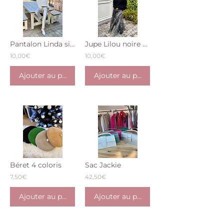
Pantalon Linda simili argenté
Jupe Lilou noire brillante
10,00€
10,00€
Ajouter au panier
Ajouter au panier
Béret 4 coloris
Sac Jackie
7,50€
42,50€
Ajouter au panier
Ajouter au panier