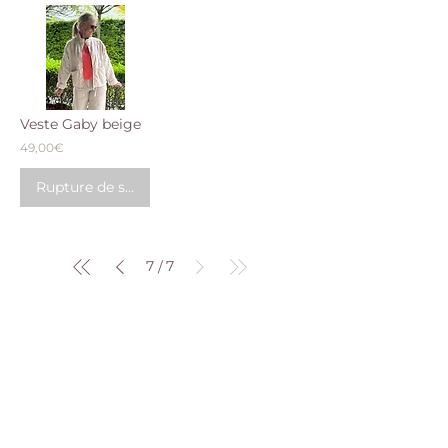
Veste Gaby beige
49,00€
Rupture de stock
7
7
/